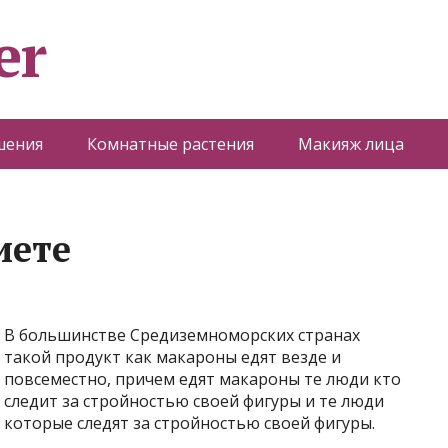
er
шения
Комнатные растения
Макияж лица
иете
В большинстве Средиземноморских странах
такой продукт как макароны едят везде и
повсеместно, причем едят макароны те люди кто
следит за стройностью своей фигуры и те люди
которые следят за стройностью своей фигуры.