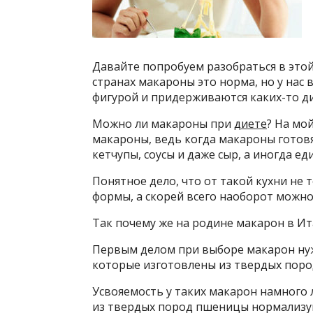
Давайте попробуем разобраться в этой
странах макароны это норма, но у нас 
фигурой и придерживаются каких-то ди
Можно ли макароны при
диете
? На мой
макароны, ведь когда макароны готовя
кетчупы, соусы и даже сыр, а иногда е
Понятное дело, что от такой кухни не
формы, а скорей всего наоборот можн
Так почему же на родине макарон в Ит
Первым делом при выборе макарон ну
которые изготовлены из твердых пор
Усвояемость у таких макарон намного 
из твердых пород пшеницы нормализ