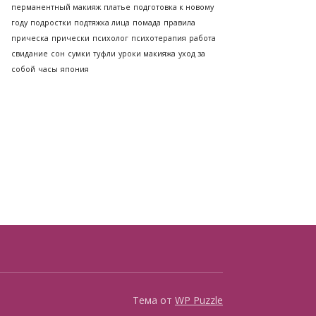
перманентный макияж
платье
подготовка к новому
году
подростки
подтяжка лица
помада
правила
прическа
прически
психолог
психотерапия
работа
свидание
сон
сумки
туфли
уроки макияжа
уход за
собой
часы
япония
Тема от
WP Puzzle