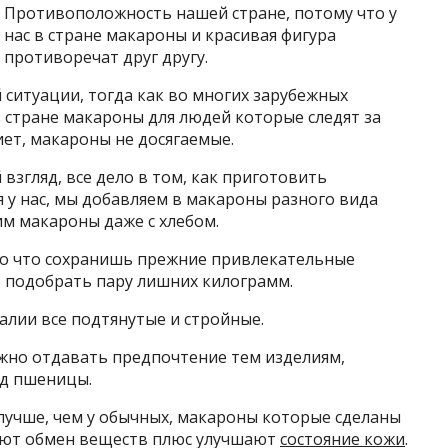
Противоположность нашей стране, потому что у
нас в стране макароны и красивая фигура
противоречат друг другу.
 ситуации, тогда как во многих зарубежных
в стране макароны для людей которые следят за
ет, макароны не досягаемые.
 взгляд, все дело в том, как приготовить
 у нас, мы добавляем в макароны разного вида
дим макароны даже с хлебом.
 то что сохранишь прежние привлекательные
о подобрать пару лишних килограмм.
алии все подтянутые и стройные.
жно отдавать предпочтение тем изделиям,
од пшеницы.
лучше, чем у обычных, макароны которые сделаны
уют обмен веществ плюс улучшают
состояние кожи
.