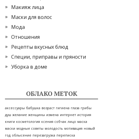
Макияж лица
Маски для волос
Мода
Отношения
Рецепты вкусных блюд
Специи, приправы и пряности
Уборка в доме
ОБЛАКО МЕТОК
аксессуары
бабушка
возраст
гигиена
глаза
грибы
душ
желание
женщины
измена
интернет
история
книги
косметология
ксения собчак
лицо
маска
маски
модные советы
молодость
мотивация
новый
год
облысение
перезагрузка
переписка