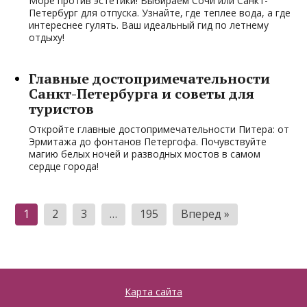
Море против эстетики! Выбираем Сочи или Санкт-
Петербург для отпуска. Узнайте, где теплее вода, а где
интереснее гулять. Ваш идеальный гид по летнему
отдыху!
Главные достопримечательности
Санкт-Петербурга и советы для
туристов
Откройте главные достопримечательности Питера: от
Эрмитажа до фонтанов Петергофа. Почувствуйте
магию белых ночей и разводных мостов в самом
сердце города!
Пагинация
1
2
3
…
195
Вперед »
записей
Карта сайта